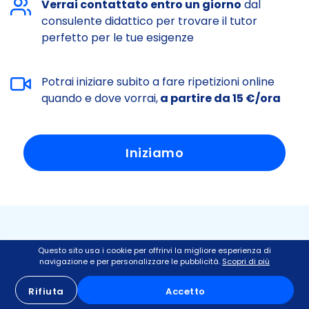
Verrai contattato entro un giorno
dal
consulente didattico per trovare il tutor
perfetto per le tue esigenze
Potrai iniziare subito a fare ripetizioni online
quando e dove vorrai,
a partire da 15 €/ora
Iniziamo
Perché scegliere le Ripetizioni di
Questo sito usa i cookie per offrirvi la migliore esperienza di
navigazione e per personalizzare le pubblicità.
Scopri di più
Tutornow?
Rifiuta
Accetto