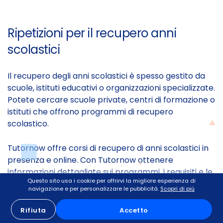
Ripetizioni per il recupero anni
scolastici
Il recupero degli anni scolastici è spesso gestito da
scuole, istituti educativi o organizzazioni specializzate.
Potete cercare scuole private, centri di formazione o
istituti che offrono programmi di recupero
scolastico.
Tutornow offre corsi di recupero di anni scolastici in
presenza e online. Con Tutornow ottenere
informazioni dettagliate sui programmi, i requisiti e le
Questo sito usa i cookie per offrirvi la migliore esperienza di
modalità di iscrizione sarà molto semplice.
navigazione e per personalizzare le pubblicità.
Scopri di più
Rifiuta
Accetto