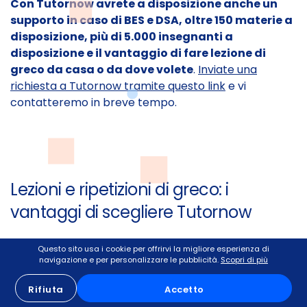
Con Tutornow avrete a disposizione anche un
supporto in caso di BES e DSA, oltre 150 materie a
disposizione, più di 5.000 insegnanti a
disposizione e il vantaggio di fare lezione di
greco da casa o da dove volete
.
Inviate una
richiesta a Tutornow tramite questo link
e vi
contatteremo in breve tempo.
Lezioni e ripetizioni di greco: i
vantaggi di scegliere Tutornow
Ci sono diversi vantaggi nell'usare il servizio di
Questo sito usa i cookie per offrirvi la migliore esperienza di
navigazione e per personalizzare le pubblicità.
Scopri di più
ripetizioni online Tutornow. Ecco alcuni dei principali
vantaggi:
Rifiuta
Accetto