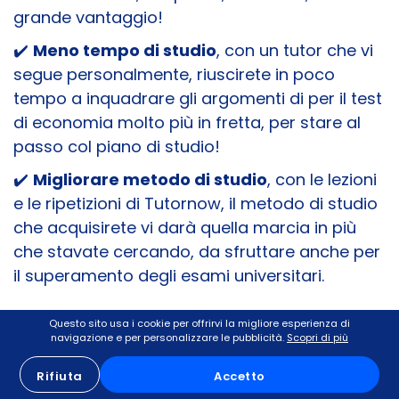
grande vantaggio!
✔️
Meno tempo di studio
, con un tutor che vi
segue personalmente, riuscirete in poco
tempo a inquadrare gli argomenti di per il test
di economia molto più in fretta, per stare al
passo col piano di studio!
✔️
Migliorare metodo di studio
, con le lezioni
e le ripetizioni di Tutornow, il metodo di studio
che acquisirete vi darà quella marcia in più
che stavate cercando, da sfruttare anche per
il superamento degli esami universitari.
Questo sito usa i cookie per offrirvi la migliore esperienza di
💡
Scegliete Tutornow per un successo
navigazione e per personalizzare le pubblicità.
Scopri di più
assicurato!
Selezioniamo tutor e insegnanti
Rifiuta
Accetto
qualificati e competenti per garantire che gli