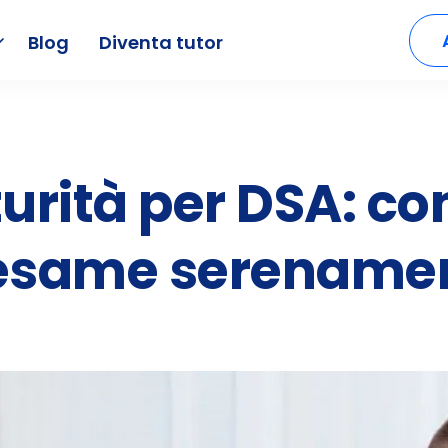
Blog
Diventa tutor
urità per DSA: c
l’esame serename